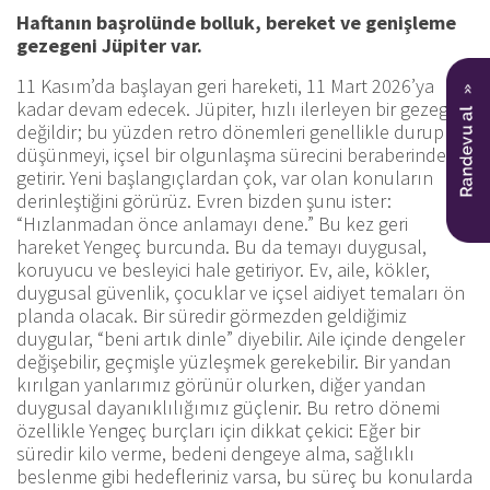
Haftanın başrolünde bolluk, bereket ve genişleme
gezegeni Jüpiter var.
11 Kasım’da başlayan geri hareketi, 11 Mart 2026’ya
kadar devam edecek. Jüpiter, hızlı ilerleyen bir gezegen
değildir; bu yüzden retro dönemleri genellikle durup
düşünmeyi, içsel bir olgunlaşma sürecini beraberinde
getirir. Yeni başlangıçlardan çok, var olan konuların
derinleştiğini görürüz. Evren bizden şunu ister:
“Hızlanmadan önce anlamayı dene.” Bu kez geri
hareket Yengeç burcunda. Bu da temayı duygusal,
koruyucu ve besleyici hale getiriyor. Ev, aile, kökler,
duygusal güvenlik, çocuklar ve içsel aidiyet temaları ön
planda olacak. Bir süredir görmezden geldiğimiz
duygular, “beni artık dinle” diyebilir. Aile içinde dengeler
değişebilir, geçmişle yüzleşmek gerekebilir. Bir yandan
kırılgan yanlarımız görünür olurken, diğer yandan
duygusal dayanıklılığımız güçlenir. Bu retro dönemi
özellikle Yengeç burçları için dikkat çekici: Eğer bir
süredir kilo verme, bedeni dengeye alma, sağlıklı
beslenme gibi hedefleriniz varsa, bu süreç bu konularda