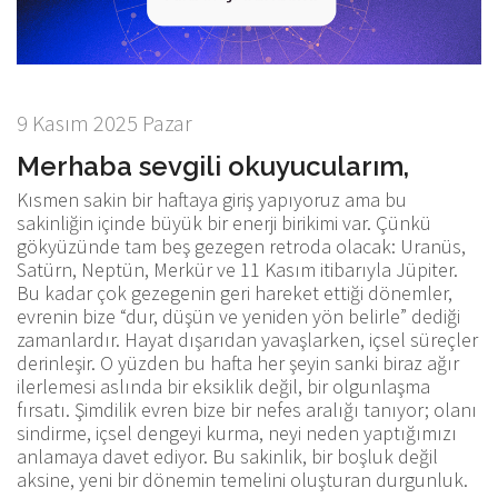
9 Kasım 2025 Pazar
Merhaba sevgili okuyucularım,
Kısmen sakin bir haftaya giriş yapıyoruz ama bu
sakinliğin içinde büyük bir enerji birikimi var. Çünkü
gökyüzünde tam beş gezegen retroda olacak: Uranüs,
Satürn, Neptün, Merkür ve 11 Kasım itibarıyla Jüpiter.
Bu kadar çok gezegenin geri hareket ettiği dönemler,
evrenin bize “dur, düşün ve yeniden yön belirle” dediği
zamanlardır. Hayat dışarıdan yavaşlarken, içsel süreçler
derinleşir. O yüzden bu hafta her şeyin sanki biraz ağır
ilerlemesi aslında bir eksiklik değil, bir olgunlaşma
fırsatı. Şimdilik evren bize bir nefes aralığı tanıyor; olanı
sindirme, içsel dengeyi kurma, neyi neden yaptığımızı
anlamaya davet ediyor. Bu sakinlik, bir boşluk değil
aksine, yeni bir dönemin temelini oluşturan durgunluk.