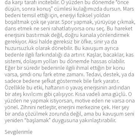
da karşı tarafı incitebilir. O yüzden bu dönemde “önce
düşün, sonra konuş” cümlesi kulağımızda dursun. Mars
bedeni temsil ettiği için, enerjiyi fiziksel yoldan
boşaltmak çok işe yarar. Spor yapmak, yürüyüşe çıkmak,
dans etmek ne seni rahatlatıyorsa onu seç. Bu hareket
enerjisini bastırmak değil, doğru kanala yönlendirmek
gerekiyor. Aksi halde gereksiz bir öfke, sinir ya da
huzursuzluk olarak dönebilir. Bu kavuşum ayrıca
bedenle ilgili farkındalığı da artırır. Kaşlar, bacaklar, kas
sistemi, dolaşım yolları bu dönemde hassas olabilir.
Eğer bir süredir bedeninle ilgili ihmal ettiğin bir konu
varsa, şimdi onu fark etme zamanı. Tedavi, destek, ya da
sadece bedene şefkat göstermek bile fark yaratır.
Özellikle bu etki, haftanın o yavaş enerjisinin ardından
bir ateş kıvılcımı gibi çalışıyor. Kısa vadeli ama güçlü. O
yüzden ne yapmak istiyorsan, motive eden ne varsa ona
yönel. Zihnini netleştir, enerjini merkezine çek. Her şey
bir anda çözülmek zorunda değil, ama bu kavuşum seni
yeniden “başlamak” duygusuna yakınlaştırabilir.
Sevgilerimle