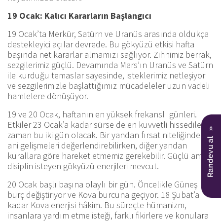
19 Ocak: Kalıcı Kararların Başlangıcı
19 Ocak’ta Merkür, Satürn ve Uranüs arasında oldukça
destekleyici açılar devrede. Bu gökyüzü etkisi hafta
başında net kararlar almamızı sağlıyor. Zihnimiz berrak,
sezgilerimiz güçlü. Devamında Mars’ın Uranüs ve Satürn
ile kurduğu temaslar sayesinde, isteklerimiz netleşiyor
ve sezgilerimizle başlattığımız mücadeleler uzun vadeli
hamlelere dönüşüyor.
19 ve 20 Ocak, haftanın en yüksek frekanslı günleri.
Etkiler 23 Ocak’a kadar sürse de en kuvvetli hissedilen
zaman bu iki gün olacak. Bir yandan fırsat niteliğindeki
ani gelişmeleri değerlendirebilirken, diğer yandan
kurallara göre hareket etmemiz gerekebilir. Güçlü ama
disiplin isteyen gökyüzü enerjileri mevcut.
20 Ocak başlı başına olaylı bir gün. Öncelikle Güneş
burç değiştiriyor ve Kova burcuna geçiyor. 18 Şubat’a
kadar Kova enerjisi hâkim. Bu süreçte hümanizm,
insanlara yardım etme isteği, farklı fikirlere ve konulara