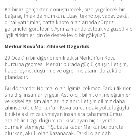
Kalbimizi gerçekten dönüştürecek, bize iyi gelecek bir
bağa açılmak da mümkün. Uzay, teknoloji, yapay zekâ,
dijital yatırımlar, hatta kripto alanlarında sürpriz
gelişmeler görülebilir. Aynı zamanda estetik ve güzellikle
ilgili girişimler için de destekleyici bir gökyüzü.
Merkür Kova’da: Zihinsel Özgürlük
20 Ocak’ın bir diğer önemli etkisi Merkür’ün Kova
burcuna geçmesi. Merkür burada güçlü çalışır. İletişim,
haberleşme, düşünme ve öğrenme alanında zekâ ön
plandadır.
Bu dönemde: Normal olan ilgimizi çekmez. Farklı fikirler,
sıra dışı insanlar iyi gelir. Astroloji, bilim, online eğitimler
ve kişisel gelişim alanları hızlanır. İletişim dilimiz daha
zihinsel olur. Merkür’ün Kova burcundaki yolculuğuyla
birlikte aklımıza uymayan insanlara tahammülümüz
azalabilir. Özgürlüğümüzü kısıtlayan hiçbir yerde
durmak istemeyiz. 7 Şubat’a kadar Merkür bu burçta
olurken, akıllı olan kazanacak. Farklı olan dahi