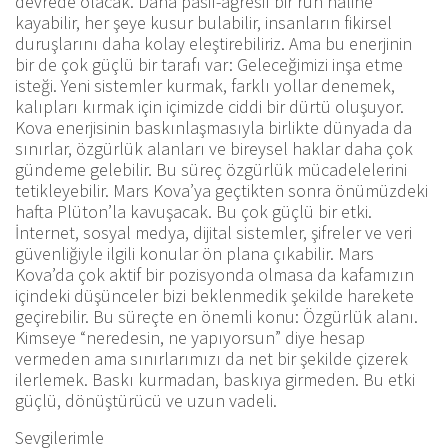
devrede olacak. Daha pasif-agresif bir ruh haline
kayabilir, her şeye kusur bulabilir, insanların fikirsel
duruşlarını daha kolay eleştirebiliriz. Ama bu enerjinin
bir de çok güçlü bir tarafı var: Geleceğimizi inşa etme
isteği. Yeni sistemler kurmak, farklı yollar denemek,
kalıpları kırmak için içimizde ciddi bir dürtü oluşuyor.
Kova enerjisinin baskınlaşmasıyla birlikte dünyada da
sınırlar, özgürlük alanları ve bireysel haklar daha çok
gündeme gelebilir. Bu süreç özgürlük mücadelelerini
tetikleyebilir. Mars Kova’ya geçtikten sonra önümüzdeki
hafta Plüton’la kavuşacak. Bu çok güçlü bir etki.
İnternet, sosyal medya, dijital sistemler, şifreler ve veri
güvenliğiyle ilgili konular ön plana çıkabilir. Mars
Kova’da çok aktif bir pozisyonda olmasa da kafamızın
içindeki düşünceler bizi beklenmedik şekilde harekete
geçirebilir. Bu süreçte en önemli konu: Özgürlük alanı.
Kimseye “neredesin, ne yapıyorsun” diye hesap
vermeden ama sınırlarımızı da net bir şekilde çizerek
ilerlemek. Baskı kurmadan, baskıya girmeden. Bu etki
güçlü, dönüştürücü ve uzun vadeli.
Sevgilerimle