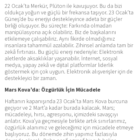
22 Ocak’ta Merkür, Plüton ile kavuşuyor. Bu da bizi
oldukça yoğun ve güçlü bir frekansa taşıyor. 23 Ocak’ta
Güneş’de bu enerjiyi destekleyince adeta bir güçler
birliği oluşuyor. Bu süreçte: Farkında olmadan
manipülasyona açık olabiliriz. Biz de başkalarını
etkilemeye çalışabiliriz. Aynı fikirde olmadığımız
insanlara tahammül azalabilir. Zihinsel anlamda tam bir
zekâ fırtınası. Bu güçlü enerji nedeniyle: Elektronik
aletlerde aksaklıklar yaşanabilir. İnternet, sosyal
medya, yapay zekâ ve dijital platformlar liderlik
göstermek için çok uygun. Elektronik alışverişler için de
destekleyici bir zaman.
Mars Kova’da: Özgürlük İçin Mücadele
Haftanın kapanışında 23 Ocak’ta Mars Kova burcuna
geçiyor ve 2 Mart’a kadar burada kalacak. Mars;
mücadeleyi, hırsı, agresyonu, içimizdeki savaşçıyı
anlatır. Kova’ya geçmesiyle birlikte artık sınırlarımız,
özgürlük alanımız ve geleceğimiz için mücadele etmeye
başlıyoruz. Bu dönemde zihin yapımız fazlasıyla