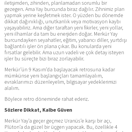
iletişimden, zihinden, planlamadan sorumlu bir
gezegen. Ama Yay burcunda biraz dağılır. Zihnimiz plan
yapmak yerine keşfetmek ister. O yüzden bu dönemde
dikkat dağınıklığı, unutkanlık veya motivasyon kaybı
yaşayabiliriz. Ama diğer taraftan yeni fikirler, yeni yollar,
yeni ilhamlar da tam bu enerjiden doğar. Merkür Yay
burcundayken seyahatler, eğitim, yabancı diller, yurtdışı
bağlantılı işler ön plana çıkar. Bu konularda yeni
fırsatlar gelebilir. Ama uzun vadeli ve çok detay isteyen
işler bu süreçte bizi biraz zorlayabilir.
Merkür’ün 9 Kasım’da başlayacak retrosuna kadar
mümkünse yeni başlangıçları tamamlayalım,
evraklarımızı düzenleyelim, bilgisayar yedeklerimizi
alalım.
Böylece retro döneminde rahat ederiz.
Sözlere Dikkat, Kalbe Güven
Merkür Yay’a geçer geçmez Uranüs’e karşı bir açı,
Plüton’a da güzel bir üçgen yapacak. Bu, özellikle 4