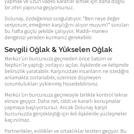
yapmak ve uzun vadeli kararlar almak için daha doğru
bir zihin yapısına geçiyorsunuz.
Dolunay, özdeğerinizi sorgulatıyor. “Ben neye değer
veriyorum, emeğimin karşılığını alıyor muyum?” soruları
bu hafta güçlü şekilde çalışıyor. Maddi–manevi
dengenizi yeniden kurmanız gerekebilir.
Sevgili Oğlak & Yükselen Oğlak
Merkür’ün burcunuza geçmeden önce Satürn ve
Neptün’le yaptığı zorlayıcı açılar, ilişkilerde ve iletişimde
belirsizlik yaratabilir. Karşınızdaki insanların ne istediğini
anlamakta zorlanabilir, üzerinize düşmeyen
sorumlulukları yüklenmiş hissedebilirsiniz.
Merkür’ün burcunuza geçmesiyle birlikte kontrol tekrar
elinize geçiyor. Daha net, ciddi ve kararlı konuşmalar
yapmaya başlıyorsunuz. Ancak Dolunay karşıt
burcunuzda gerçekleştiği için ikili ilişkilerde yüzleşmeler
kaçınılmaz.
Partnerlikler, evlilikler ve ortaklıklar testten geçiyor. Bu