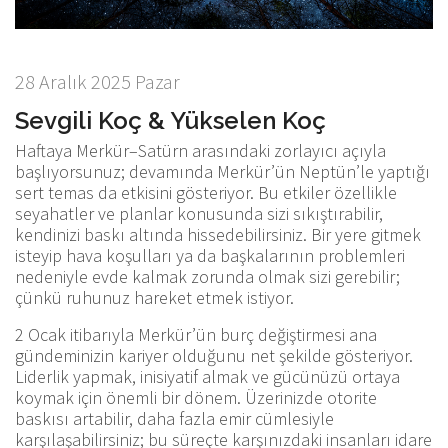
28 Aralık 2025 Pazar
Sevgili Koç & Yükselen Koç
Haftaya Merkür–Satürn arasındaki zorlayıcı açıyla
başlıyorsunuz; devamında Merkür’ün Neptün’le yaptığı
sert temas da etkisini gösteriyor. Bu etkiler özellikle
seyahatler ve planlar konusunda sizi sıkıştırabilir,
kendinizi baskı altında hissedebilirsiniz. Bir yere gitmek
isteyip hava koşulları ya da başkalarının problemleri
nedeniyle evde kalmak zorunda olmak sizi gerebilir;
çünkü ruhunuz hareket etmek istiyor.
2 Ocak itibarıyla Merkür’ün burç değiştirmesi ana
gündeminizin kariyer olduğunu net şekilde gösteriyor.
Liderlik yapmak, inisiyatif almak ve gücünüzü ortaya
koymak için önemli bir dönem. Üzerinizde otorite
baskısı artabilir, daha fazla emir cümlesiyle
karşılaşabilirsiniz; bu süreçte karşınızdaki insanları idare