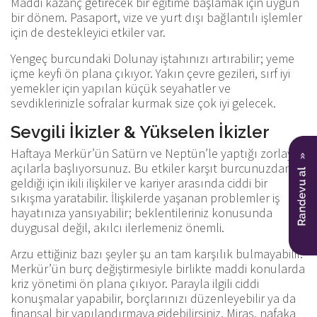
Maddi kazanç getirecek bir eğitime başlamak için uygun
bir dönem. Pasaport, vize ve yurt dışı bağlantılı işlemler
için de destekleyici etkiler var.
Yengeç burcundaki Dolunay iştahınızı artırabilir; yeme
içme keyfi ön plana çıkıyor. Yakın çevre gezileri, sırf iyi
yemekler için yapılan küçük seyahatler ve
sevdiklerinizle sofralar kurmak size çok iyi gelecek.
Sevgili İkizler & Yükselen İkizler
Haftaya Merkür’ün Satürn ve Neptün’le yaptığı zorlayıcı
açılarla başlıyorsunuz. Bu etkiler karşıt burcunuzdan
geldiği için ikili ilişkiler ve kariyer arasında ciddi bir
sıkışma yaratabilir. İlişkilerde yaşanan problemler iş
hayatınıza yansıyabilir; beklentileriniz konusunda
duygusal değil, akılcı ilerlemeniz önemli.
Arzu ettiğiniz bazı şeyler şu an tam karşılık bulmayabilir.
Merkür’ün burç değiştirmesiyle birlikte maddi konularda
kriz yönetimi ön plana çıkıyor. Parayla ilgili ciddi
konuşmalar yapabilir, borçlarınızı düzenleyebilir ya da
finansal bir yapılandırmaya gidebilirsiniz. Miras, nafaka