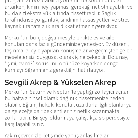
programlar bozulabilir. İş ortamında sorumluluklar
artarken, kimin neyi yapması gerektiği net olmayabilir ve
bu da sizi ekstra yük altında hissettirebilir. Sağlık
tarafında ise yorgunluk, sindirim hassasiyetleri ve stres
kaynaklı rahatsızlıklara dikkat etmeniz gerekiyor.
Merkür’ün burç değiştirmesiyle birlikte ev ve aile
konuları daha fazla gündeminize yerleşiyor. Ev düzeni,
taşınma, aileyle yapılan konuşmalar ve geçmişten gelen
meseleler sizi duygusal olarak içine çekebilir. Dolunay,
“iş mi, ev mi?” sorusunu önünüze koyarken denge
kurmayı öğrenmeniz gerektiğini hatırlatıyor.
Sevgili Akrep & Yükselen Akrep
Merkür’ün Satürn ve Neptün’le yaptığı zorlayıcı açılar
bu hafta zihinsel olarak dağınık hissetmenize neden
olabilir. Eğitim, hukuki konular, uzaklarla ilgili planlar ya
da geleceğe dair beklentileriniz netlik kazanmakta
zorlanabilir. Bir şeyi oldurmaya çalıştıkça sis perdesiyle
karşılaşabilirsiniz.
Yakın çevrenizle iletişimde yanlış anlaşılmalar