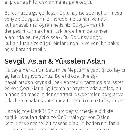
alıp daha akılcı davranmanız gerekebilir.
Burcunuzda gerçekleşen Dolunay ise size net bir mesaj
veriyor: Duygularınızı nerede, ne zaman ve nasıl
kullanacağınızı öğrenmelisiniz. Duygu–mantık
dengesini kurmak hem ilişkilerde hem de kariyer
alanında belirleyici olacak. Bu Dolunay doğru
kullanılırsa size güçlü bir farkındalık ve yeni bir bakış
açısı kazandırabilir.
Sevgili Aslan & Yükselen Aslan
Haftaya Merkür’ün Satürn ve Neptün’le yaptığı zorlayıcı
açılarla başlıyorsunuz. Bu etki özellikle aşk
hayatınızdan kaynaklı beklenmedik harcamalara işaret
ediyor. Çocuklarla ilgili temalar hayatınızda aktifse, bu
alanda da maddi giderler artabilir. Ödemeler, borçlar ve
lüks harcamalar konusunda temkinli olmakta fayda var.
Hafta içinde Merkür’ün burç değiştirmesiyle birlikte
sağlık konuları daha görünür hâle geliyor. Dişler,
kemikler ve ses telleri hassas olabilir; bedeninizi fazla
zorlamamaya dikkat edin. İş ortamında ise zaman